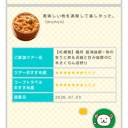
美味しい物を満喫して楽しかった。
（michon）
【札幌発】積丹 旨味抜群✨️旬の
生うに丼＆浜鍋と甘み抜群の仁
ご参加ツアー名
木さくらんぼ狩り
★★★★★★★☆☆☆
ツアーおすすめ度
コープトラベル
★★★★★★★☆☆☆
おすすめ度
2026.07.03
回答日