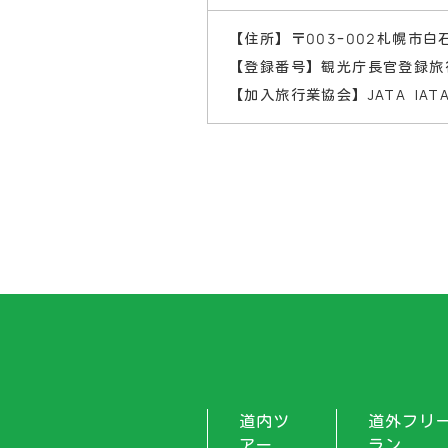
【住所】〒003-002
札幌市白石
【登録番号】観光庁長官登録旅行
【加入旅行業協会】JATA IAT
道内ツ
道外フリ
アー
ラン