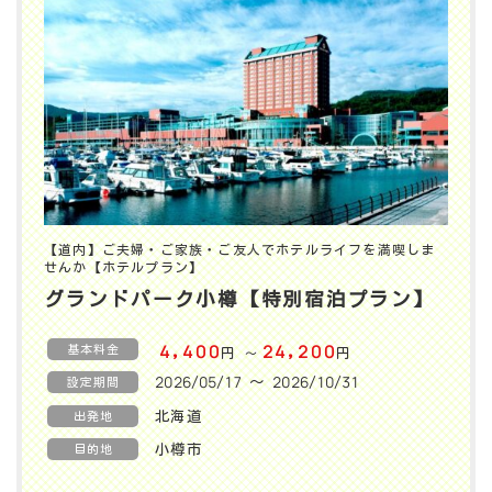
【道内】ご夫婦・ご家族・ご友人でホテルライフを満喫しま
せんか【ホテルプラン】
グランドパーク小樽【特別宿泊プラン】
基本料金
4,400
24,200
円
円
〜
2026/05/17 〜 2026/10/31
設定期間
北海道
出発地
小樽市
目的地