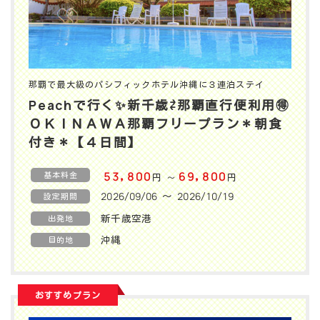
那覇で最大級のパシフィックホテル沖縄に３連泊ステイ
Peachで行く✨️新千歳⇄那覇直行便利用🉐
ＯＫＩＮＡＷＡ那覇フリープラン＊朝食
付き＊【４日間】
基本料金
53,800
69,800
円
円
〜
2026/09/06 〜 2026/10/19
設定期間
新千歳空港
出発地
沖縄
目的地
おすすめプラン