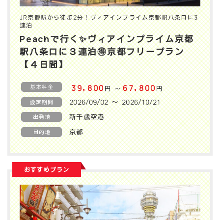
JR京都駅から徒歩2分！ヴィアインプライム京都駅八条口に3
連泊
Peachで行く✨️ヴィアインプライム京都
駅八条口に３連泊🉐京都フリープラン
【４日間】
基本料金
39,800
67,800
円
円
〜
2026/09/02 〜 2026/10/21
設定期間
新千歳空港
出発地
京都
目的地
おすすめプラン