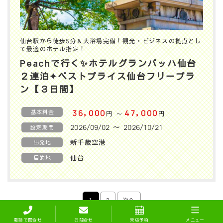
仙台駅から徒歩5分＆大浴場完備！観光・ビジネスの拠点とし
て最適のホテル指定！
Peachで行く✨️ホテルグランバッハ仙台
２連泊✦ベストプライス仙台フリープラ
ン【３日間】
基本料金
36,000
47,000
円
円
〜
2026/09/02 〜 2026/10/21
設定期間
新千歳空港
出発地
仙台
目的地
1
2
次へ
電話で問合せ
お問合せ
来店予約
メニュー