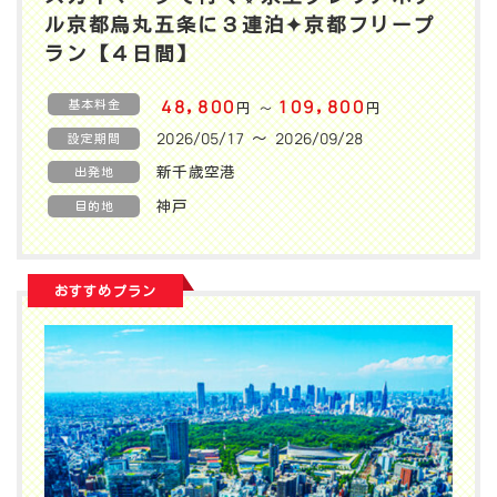
ル京都烏丸五条に３連泊✦京都フリープ
ラン【４日間】
基本料金
48,800
109,800
円
円
〜
2026/05/17 〜 2026/09/28
設定期間
新千歳空港
出発地
神戸
目的地
おすすめプラン