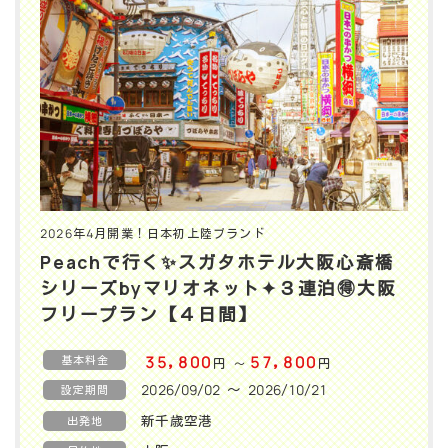
2026年4月開業！日本初上陸ブランド
Peachで行く✨️スガタホテル大阪心斎橋
シリーズbyマリオネット✦３連泊🉐大阪
フリープラン【４日間】
基本料金
35,800
57,800
円
円
〜
2026/09/02 〜 2026/10/21
設定期間
新千歳空港
出発地