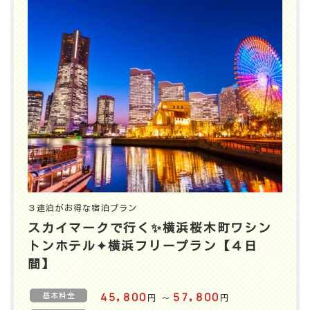
３連泊がお得な宿泊プラン
スカイマークで行く✨️横浜桜木町ワシン
トンホテル✦横浜フリープラン【４日
間】
基本料金
45,800
57,800
円
円
〜