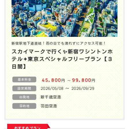
新宿駅地下道直結！雨の日でも濡れずにアクセス可能！
スカイマークで行く✨️新宿ワシントンホ
テル✦東京スペシャルフリープラン【３
日間】
基本料金
45,800
99,800
円
円
〜
2026/05/08 〜 2026/09/29
設定期間
新千歳空港
出発地
羽田空港
目的地
おすすめプラン