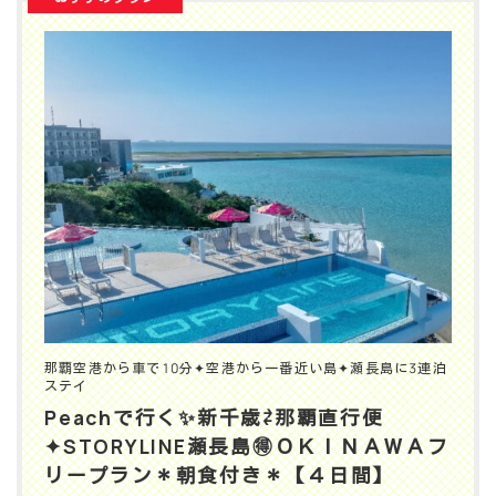
那覇空港から車で10分✦空港から一番近い島✦瀬長島に3連泊
ステイ
Peachで行く✨️新千歳⇄那覇直行便
✦STORYLINE瀬長島🉐ＯＫＩＮＡＷＡフ
リープラン＊朝食付き＊【４日間】