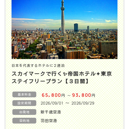
日本を代表するホテルに２連泊
スカイマークで行く✨️帝国ホテル✦東京
ステイフリープラン【３日間】
基本料金
65,800
93,800
円
円
〜
2026/09/01 〜 2026/09/29
設定期間
新千歳空港
出発地
羽田空港
目的地