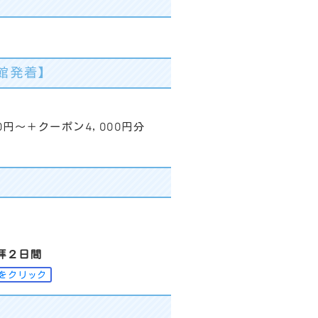
館発着】
00円～＋クーポン4,000円分
拝２日間
をクリック