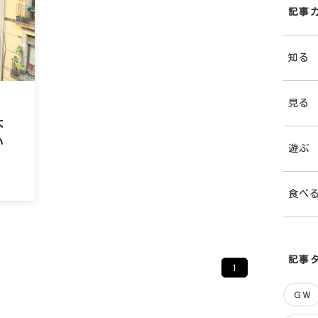
記事
知る
見る
大
い
遊ぶ
食べ
記事
1
ＧＷ