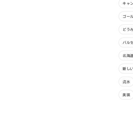
キャ
ゴー
どう
バル
北海
新し
流氷
美瑛