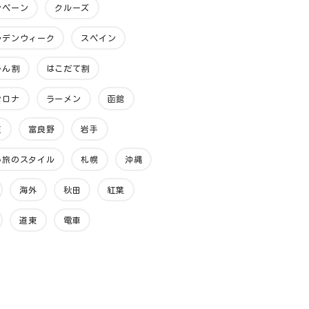
ンペーン
クルーズ
ルデンウィーク
スペイン
みん割
はこだて割
セロナ
ラーメン
函館
道
富良野
岩手
い旅のスタイル
札幌
沖縄
海外
秋田
紅葉
道東
電車