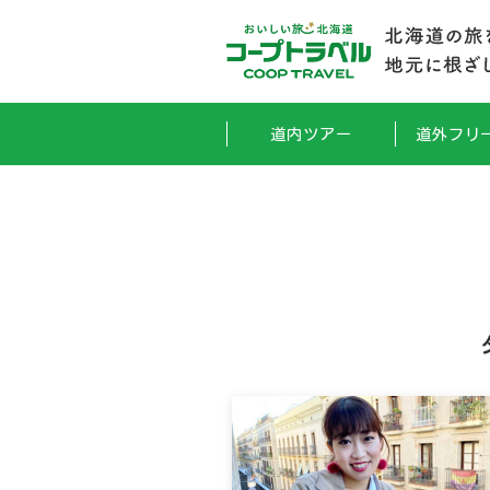
道内ツアー
道外フリ